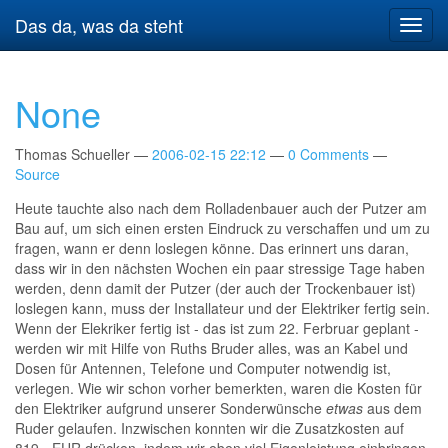
Springe
Das da, was da steht
Navig
zum
umsch
Hauptinhalt
None
Thomas Schueller
2006-02-15 22:12
0 Comments
Source
Heute tauchte also nach dem Rolladenbauer auch der Putzer am
Bau auf, um sich einen ersten Eindruck zu verschaffen und um zu
fragen, wann er denn loslegen könne. Das erinnert uns daran,
dass wir in den nächsten Wochen ein paar stressige Tage haben
werden, denn damit der Putzer (der auch der Trockenbauer ist)
loslegen kann, muss der Installateur und der Elektriker fertig sein.
Wenn der Elekriker fertig ist - das ist zum 22. Ferbruar geplant -
werden wir mit Hilfe von Ruths Bruder alles, was an Kabel und
Dosen für Antennen, Telefone und Computer notwendig ist,
verlegen. Wie wir schon vorher bemerkten, waren die Kosten für
den Elektriker aufgrund unserer Sonderwünsche
etwas
aus dem
Ruder gelaufen. Inzwischen konnten wir die Zusatzkosten auf