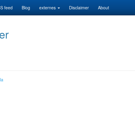
S feed
Blog
externes
Disclaimer
About
er
la