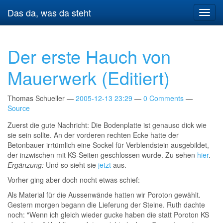
Springe
Das da, was da steht
Navig
zum
umsch
Hauptinhalt
Der erste Hauch von
Mauerwerk (Editiert)
Thomas Schueller
2005-12-13 23:29
0 Comments
Source
Zuerst die gute Nachricht: Die Bodenplatte ist genauso dick wie
sie sein sollte. An der vorderen rechten Ecke hatte der
Betonbauer irrtümlich eine Sockel für Verblendstein ausgebildet,
der inzwischen mit KS-Seiten geschlossen wurde. Zu sehen
hier
.
Ergänzung:
Und so sieht sie
jetzt
aus.
Vorher ging aber doch nocht etwas schief:
Als Material für die Aussenwände hatten wir Poroton gewählt.
Gestern morgen begann die Lieferung der Steine. Ruth dachte
noch: "Wenn ich gleich wieder gucke haben die statt Poroton KS