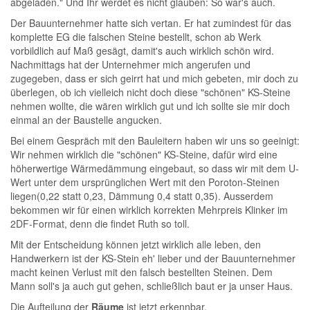
abgeladen." Und Ihr werdet es nicht glauben: So war's auch.
Der Bauunternehmer hatte sich vertan. Er hat zumindest für das
komplette EG die falschen Steine bestellt, schon ab Werk
vorbildlich auf Maß gesägt, damit's auch wirklich schön wird.
Nachmittags hat der Unternehmer mich angerufen und
zugegeben, dass er sich geirrt hat und mich gebeten, mir doch zu
überlegen, ob ich vielleich nicht doch diese "schönen" KS-Steine
nehmen wollte, die wären wirklich gut und ich sollte sie mir doch
einmal an der Baustelle angucken.
Bei einem Gespräch mit den Bauleitern haben wir uns so geeinigt:
Wir nehmen wirklich die "schönen" KS-Steine, dafür wird eine
höherwertige Wärmedämmung eingebaut, so dass wir mit dem U-
Wert unter dem ursprünglichen Wert mit den Poroton-Steinen
liegen(0,22 statt 0,23, Dämmung 0,4 statt 0,35). Ausserdem
bekommen wir für einen wirklich korrekten Mehrpreis Klinker im
2DF-Format, denn die findet Ruth so toll.
Mit der Entscheidung können jetzt wirklich alle leben, den
Handwerkern ist der KS-Stein eh' lieber und der Bauunternehmer
macht keinen Verlust mit den falsch bestellten Steinen. Dem
Mann soll's ja auch gut gehen, schließlich baut er ja unser Haus.
Die Aufteilung der
Räume
ist jetzt erkennbar.