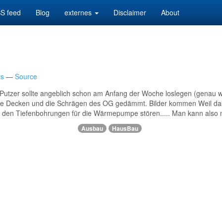
S feed
Blog
externes
Disclaimer
About
s
Source
r Putzer sollte angeblich schon am Anfang der Woche loslegen (genau wi
 die Decken und die Schrägen des OG gedämmt. Bilder kommen Weil das
i den Tiefenbohrungen für die Wärmepumpe stören..... Man kann also nu
Ausbau
HausBau