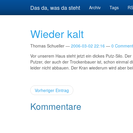
Springe
Das da, was da steht
Archiv
Tags
RS
zum
Hauptinhalt
Wieder kalt
Thomas Schueller
2006-03-02 22:16
0 Comment
Vor unserem Haus steht jetzt ein dickes Putz-Silo. De
Putzer, der auch der Trockenbauer ist, schon einmal
leider nicht abbauen. Der Kran wiederum wird aber be
Vorheriger Eintrag
Kommentare